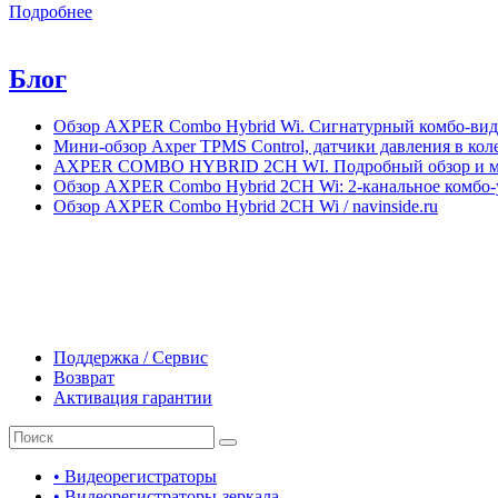
Подробнее
Блог
Обзор AXPER Combo Hybrid Wi. Сигнатурный комбо-виде
Мини-обзор Axper TPMS Control, датчики давления в кол
AXPER COMBO HYBRID 2CH WI. Подробный обзор и мой о
Обзор AXPER Combo Hybrid 2CH Wi: 2-канальное комбо-у
Обзор AXPER Combo Hybrid 2CH Wi / navinside.ru
Поддержка / Сервис
Возврат
Активация гарантии
• Видеорегистраторы
• Видеорегистраторы-зеркала