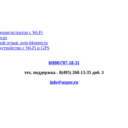
орегистратор с Wi-Fi
есах
тзыв. avto-blogger.ru
стройство с Wi-Fi и GPS
8(800)707-18-31
тех. поддержка - 8(495) 268-13-35 доб. 3
info@axper.ru