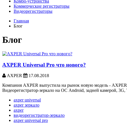
Комбо-устройства
Коммерческие регистраторы
Видеорегистраторы
Главная
Блог
Блог
AXPER Universal Pro что нового?
AXPER
17.08.2018
Компания AXPER выпустила на рынок новую модель - AXPER U
Видеорегистратор-зеркало на ОС Android, задней камерой, 3G, 
axper universal
axper зеркало
axper
видеорегистратор-зеркало
axper universal pro