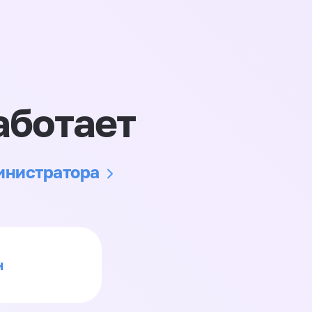
аботает
министратора
н