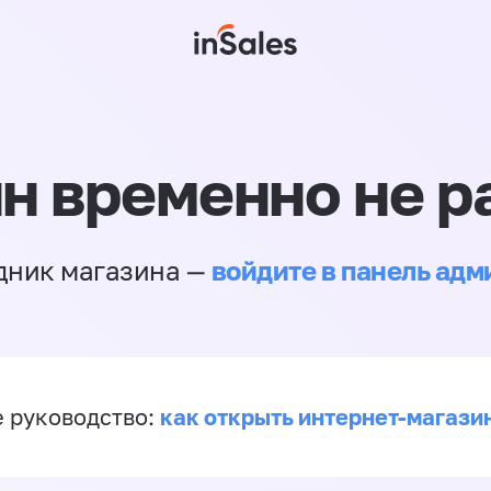
н временно не р
войдите в панель ад
дник магазина —
как открыть интернет-магази
 руководство: