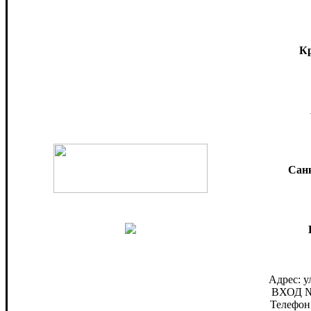
Кр
Сан
Адрес: у
ВХОД №
Телефон: