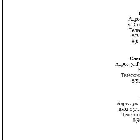
Адрес
ул.Сп
Теле
8(3
8(9
Сан
Адрес: ул.
Телефон:
8(9
Адрес: ул.
вход с ул
Телефон:
8(9