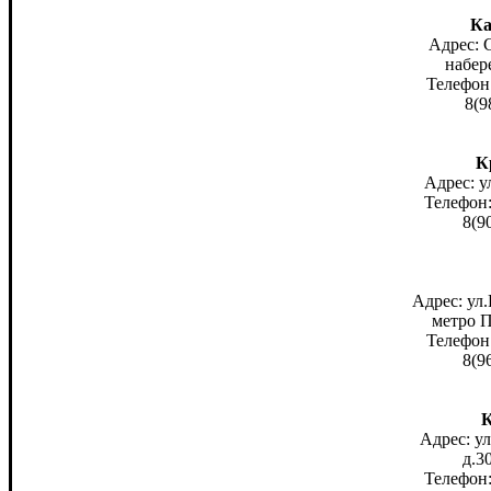
Ка
Адрес: 
набер
Телефон:
8(9
К
Адрес: у
Телефон:
8(9
Адрес: ул
метро 
Телефон:
8(9
К
Адрес: у
д.3
Телефон: